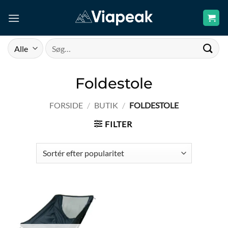
Fortsæt
til
indhold
Søg
efter:
Foldestole
FORSIDE
/
BUTIK
/
FOLDESTOLE
FILTER