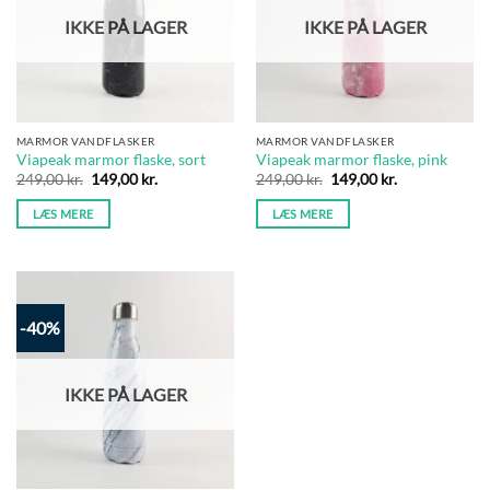
IKKE PÅ LAGER
IKKE PÅ LAGER
MARMOR VANDFLASKER
MARMOR VANDFLASKER
Viapeak marmor flaske, sort
Viapeak marmor flaske, pink
Den
Den
Den
Den
249,00
kr.
149,00
kr.
249,00
kr.
149,00
kr.
oprindelige
aktuelle
oprindelige
aktuelle
pris
pris
pris
pris
LÆS MERE
LÆS MERE
var:
er:
var:
er:
249,00 kr..
149,00 kr..
249,00 kr..
149,00 kr..
-40%
IKKE PÅ LAGER