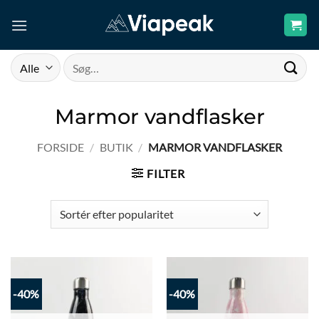
Fortsæt
til
indhold
Søg
efter:
Marmor vandflasker
FORSIDE
/
BUTIK
/
MARMOR VANDFLASKER
FILTER
-40%
-40%