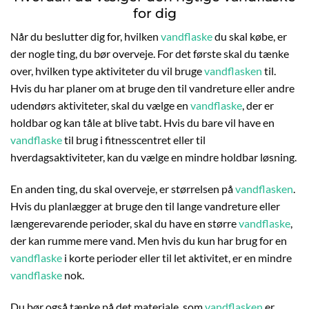
for dig
Når du beslutter dig for, hvilken
vandflaske
du skal købe, er
der nogle ting, du bør overveje. For det første skal du tænke
over, hvilken type aktiviteter du vil bruge
vandflasken
til.
Hvis du har planer om at bruge den til vandreture eller andre
udendørs aktiviteter, skal du vælge en
vandflaske
, der er
holdbar og kan tåle at blive tabt. Hvis du bare vil have en
vandflaske
til brug i fitnesscentret eller til
hverdagsaktiviteter, kan du vælge en mindre holdbar løsning.
En anden ting, du skal overveje, er størrelsen på
vandflasken
.
Hvis du planlægger at bruge den til lange vandreture eller
længerevarende perioder, skal du have en større
vandflaske
,
der kan rumme mere vand. Men hvis du kun har brug for en
vandflaske
i korte perioder eller til let aktivitet, er en mindre
vandflaske
nok.
Du bør også tænke på det materiale, som
vandflasken
er