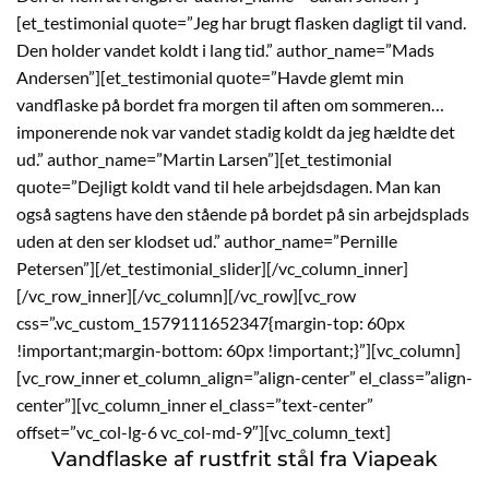
[et_testimonial quote=”Jeg har brugt flasken dagligt til vand.
Den holder vandet koldt i lang tid.” author_name=”Mads
Andersen”][et_testimonial quote=”Havde glemt min
vandflaske på bordet fra morgen til aften om sommeren…
imponerende nok var vandet stadig koldt da jeg hældte det
ud.” author_name=”Martin Larsen”][et_testimonial
quote=”Dejligt koldt vand til hele arbejdsdagen. Man kan
også sagtens have den stående på bordet på sin arbejdsplads
uden at den ser klodset ud.” author_name=”Pernille
Petersen”][/et_testimonial_slider][/vc_column_inner]
[/vc_row_inner][/vc_column][/vc_row][vc_row
css=”.vc_custom_1579111652347{margin-top: 60px
!important;margin-bottom: 60px !important;}”][vc_column]
[vc_row_inner et_column_align=”align-center” el_class=”align-
center”][vc_column_inner el_class=”text-center”
offset=”vc_col-lg-6 vc_col-md-9″][vc_column_text]
Vandflaske af rustfrit stål fra Viapeak