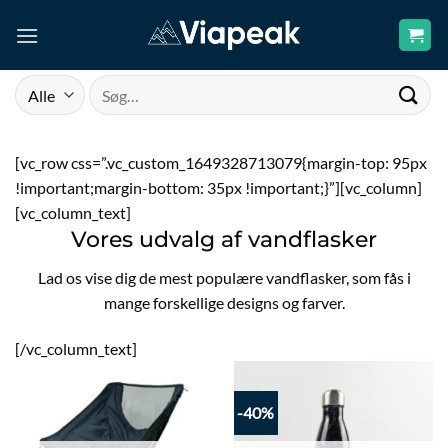
Fortsæt
til
indhold
Søg
efter:
[vc_row css=”.vc_custom_1649328713079{margin-top: 95px
!important;margin-bottom: 35px !important;}”][vc_column]
[vc_column_text]
Vores udvalg af vandflasker
Lad os vise dig de mest populære vandflasker, som fås i
mange forskellige designs og farver.
[/vc_column_text]
-40%