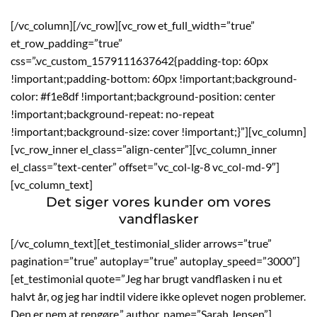
[/vc_column][/vc_row][vc_row et_full_width=”true”
et_row_padding=”true”
css=”.vc_custom_1579111637642{padding-top: 60px
!important;padding-bottom: 60px !important;background-
color: #f1e8df !important;background-position: center
!important;background-repeat: no-repeat
!important;background-size: cover !important;}”][vc_column]
[vc_row_inner el_class=”align-center”][vc_column_inner
el_class=”text-center” offset=”vc_col-lg-8 vc_col-md-9″]
[vc_column_text]
Det siger vores kunder om vores
vandflasker
[/vc_column_text][et_testimonial_slider arrows=”true”
pagination=”true” autoplay=”true” autoplay_speed=”3000″]
[et_testimonial quote=”Jeg har brugt vandflasken i nu et
halvt år, og jeg har indtil videre ikke oplevet nogen problemer.
Den er nem at rengøre.” author_name=”Sarah Jensen”]