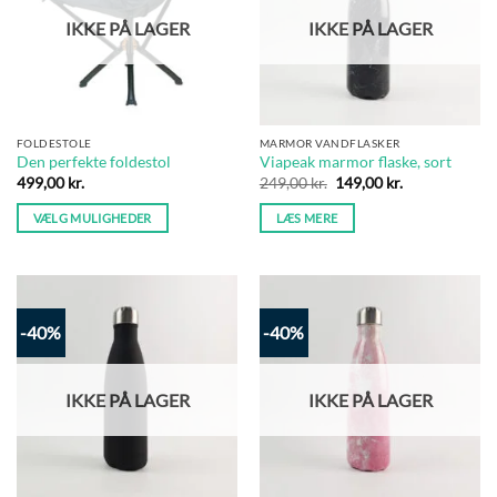
IKKE PÅ LAGER
IKKE PÅ LAGER
FOLDESTOLE
MARMOR VANDFLASKER
Den perfekte foldestol
Viapeak marmor flaske, sort
Den
Den
499,00
kr.
249,00
kr.
149,00
kr.
oprindelige
aktuelle
pris
pris
VÆLG MULIGHEDER
LÆS MERE
var:
er:
249,00 kr..
149,00 kr..
Dette
vare
har
flere
-40%
-40%
varianter.
Mulighederne
kan
IKKE PÅ LAGER
IKKE PÅ LAGER
vælges
på
varesiden