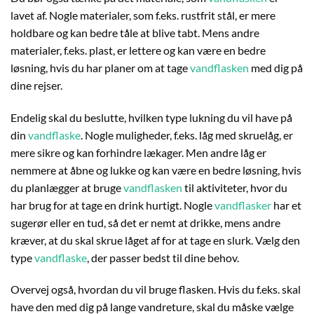
lavet af. Nogle materialer, som f.eks. rustfrit stål, er mere
holdbare og kan bedre tåle at blive tabt. Mens andre
materialer, f.eks. plast, er lettere og kan være en bedre
løsning, hvis du har planer om at tage
vandflasken
med dig på
dine rejser.
Endelig skal du beslutte, hvilken type lukning du vil have på
din
vandflaske
. Nogle muligheder, f.eks. låg med skruelåg, er
mere sikre og kan forhindre lækager. Men andre låg er
nemmere at åbne og lukke og kan være en bedre løsning, hvis
du planlægger at bruge
vandflasken
til aktiviteter, hvor du
har brug for at tage en drink hurtigt. Nogle
vandflasker
har et
sugerør eller en tud, så det er nemt at drikke, mens andre
kræver, at du skal skrue låget af for at tage en slurk. Vælg den
type
vandflaske
, der passer bedst til dine behov.
Overvej også, hvordan du vil bruge flasken. Hvis du f.eks. skal
have den med dig på lange vandreture, skal du måske vælge