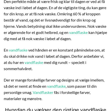
Den perfekte måde at være frisk og klar til dagen er ved at få
væske ind i løbet af dagen. En af de vigtigste ting, du kan gøre
for din krop, er at få nok væske. Omkring 60 % af kroppen
består af vand, og det er livsnødvendigt for din krop og
hjerne. Vands betydning skal ikke undervurderes. Nok væske
er afgørende for et godt helbred, og en
vandflaske
kan hjælpe
dig med at få nok væske i løbet af dagen.
En
vandflaske
ved hånden er en konstant påmindelse om, at
du skal drikke nok vand i løbet af dagen. Derfor anbefaler vi,
at du har en
vandflaske
med dig rundt – specielt i
sommerhalvåret.
Der er mange forskellige farver og designs at vælge imellem,
så det er nemt at finde en
vandflaske
, som passer til din
personlige smag.
Vandflasker
fås i forskellige farver,
materialer og mønstre.
Hvordan du vælger den rigtige vandflaske