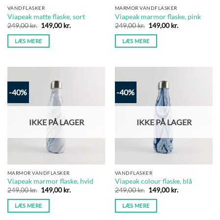
VANDFLASKER
MARMOR VANDFLASKER
Viapeak matte flaske, sort
Viapeak marmor flaske, pink
Den
Den
Den
Den
249,00
kr.
149,00
kr.
249,00
kr.
149,00
kr.
oprindelige
aktuelle
oprindelige
aktuelle
pris
pris
pris
pris
LÆS MERE
LÆS MERE
var:
er:
var:
er:
249,00 kr..
149,00 kr..
249,00 kr..
149,00 kr..
-40%
-40%
IKKE PÅ LAGER
IKKE PÅ LAGER
MARMOR VANDFLASKER
VANDFLASKER
Viapeak marmor flaske, hvid
Viapeak colour flaske, blå
Den
Den
Den
Den
249,00
kr.
149,00
kr.
249,00
kr.
149,00
kr.
oprindelige
aktuelle
oprindelige
aktuelle
pris
pris
pris
pris
LÆS MERE
LÆS MERE
var:
er:
var:
er:
249,00 kr..
149,00 kr..
249,00 kr..
149,00 kr..