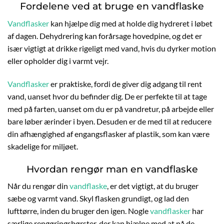
Fordelene ved at bruge en vandflaske
Vandflasker
kan hjælpe dig med at holde dig hydreret i løbet
af dagen. Dehydrering kan forårsage hovedpine, og det er
især vigtigt at drikke rigeligt med vand, hvis du dyrker motion
eller opholder dig i varmt vejr.
Vandflasker
er praktiske, fordi de giver dig adgang til rent
vand, uanset hvor du befinder dig. De er perfekte til at tage
med på farten, uanset om du er på vandretur, på arbejde eller
bare løber ærinder i byen. Desuden er de med til at reducere
din afhængighed af engangsflasker af plastik, som kan være
skadelige for miljøet.
Hvordan rengør man en vandflaske
Når du rengør din
vandflaske
, er det vigtigt, at du bruger
sæbe og varmt vand. Skyl flasken grundigt, og lad den
lufttørre, inden du bruger den igen. Nogle
vandflasker
har
særlige rengøringsbørster, der kan hjælpe med at nå de