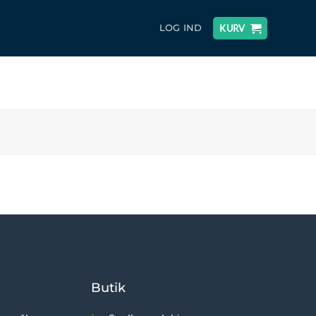
LOG IND
KURV
Butik