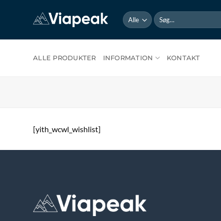
Fortsæt
Søg
til
efter:
indhold
ALLE PRODUKTER
INFORMATION
KONTAKT
[yith_wcwl_wishlist]